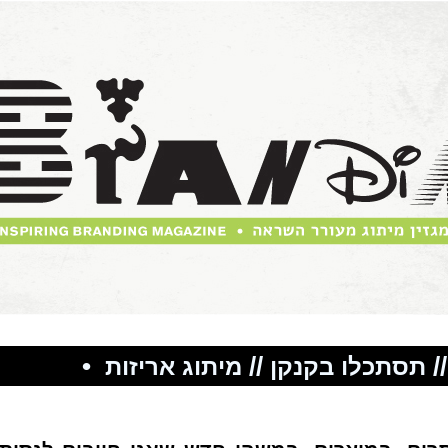
•
//
//
תסתכלו בקנקן
מיתוג אריזות