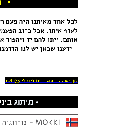
• מ
לכל אחד מאיתנו היה פעם רעי
לעוף איתו,
אבל ברוב הפעמים
אותם, ייתן להם יד ויהפוך 
- ידענו שכאן יש לנו הזדמנ
לקריאה... מיתוג מיזם דיגטלי 1OF135
מיתוג
בינל
•