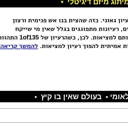
יתוג מיזם דיגיטלי
•
ון גאוני. כזה שהצית בנו אש פנימית ורצון
, רעיונות מתפוגגים בגלל שאין מי שייקח
אותם למציאות. לכן, כשהרעיון של
התהווה
1of135
ות אמיתית להפוך רעיון למציאות.
להמשך קריאה
אומי
בעולם שאין בו קיץ
•
•