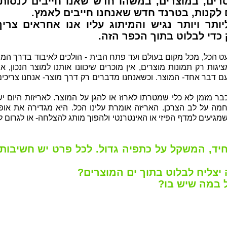
רים, במוצרים, במשהו חדש שאנו חייבים לנסות,
לקנות, בטרנד חדש שאנחנו חייבים לאמץ.
ותר ויותר נגיש והמיתוג עליו אנו אחראים צריך
ק
כדי לבלוט בתוך הכפר הזה
.
 הכל, מכל מקום בעולם ועד פתח הבית - הולכים לאיבוד בדרך המון
יגות רק תמונות מוצרים, אין מוכרים שיכוונו אותנו למוצר הנכון, אי
ם דבר אחד- המוצר. וכשאנחנו מדברים רק דרך מוצר- אנחנו צריכים
בר מזמן לא כלי שמטרתו לארוז או להגן על המוצר. לאריזות היום י
מה על לב הצרכן. האריזה אומרת עלינו הכל. היא מגדירה את אופי
שמגיעים למדף הפיזי או האינטרנטי ולהפוך מותג להצלחה- או לגרום ל
יד, המשקל על כתפיה גדול. לכל פרט יש חשיבות.
 יצליח לבלוט בתוך ים המוצרים?
ל במה שיש בו?