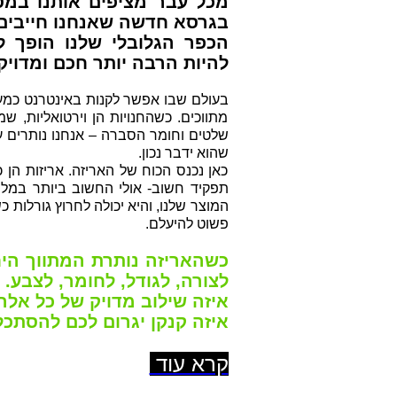
מכל עבר מציפים אותנו במס
בגרסא חדשה שאנחנו חייבים 
הכפר הגלובלי שלנו הופך לי
להיות הרבה יותר חכם ומדוי
בעולם שבו אפשר לקנו
ת באינטרנט כמעט
מתווכים. כשהחנויות הן וירטואליות, שמצ
שלטים וחומר הסברה – אנחנו נותרים ע
שהוא ידבר נכון.
כאן נכנס הכוח של האריזה. אריזות הן כ
תפקיד חשוב- אולי החשוב ביותר במלח
המוצר שלנו, והיא יכולה לחרוץ גורלות כ
פשוט להיעלם.
כשהאריזה נותרת המתווך היח
לצורה, לגודל, לחומר, לצבע.
איזה שילוב מדויק של כל אלה
איזה קנקן יגרום לכם להסתכ
קרא עוד